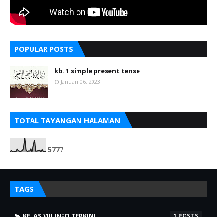
POPULAR POSTS
kb. 1 simple present tense
Januari 06, 2023
TOTAL TAYANGAN HALAMAN
5
7
7
7
TAGS
KELAS VIII INFO TERKINI
1